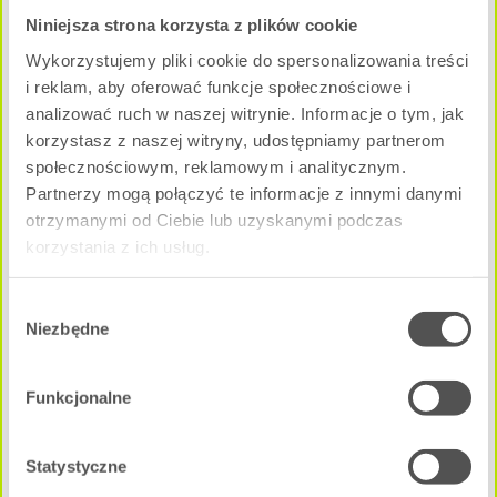
Niniejsza strona korzysta z plików cookie
Pow. użytkowa:
Wykorzystujemy pliki cookie do spersonalizowania treści
2
29.63 m
i reklam, aby oferować funkcje społecznościowe i
Cena całkowita mieszkania:
analizować ruch w naszej witrynie. Informacje o tym, jak
308 152 zł
korzystasz z naszej witryny, udostępniamy partnerom
NEGOCJUJ CENĘ
społecznościowym, reklamowym i analitycznym.
Partnerzy mogą połączyć te informacje z innymi danymi
otrzymanymi od Ciebie lub uzyskanymi podczas
B - A2M4
Dostępne
korzystania z ich usług.
Wybór
Niezbędne
zgody
Funkcjonalne
Statystyczne
1 pokój
|
2 Piętro