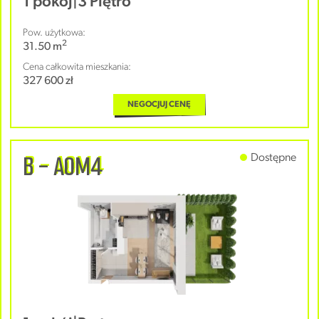
1 pokój
|
3 Piętro
Pow. użytkowa:
2
31.50 m
Cena całkowita mieszkania:
327 600 zł
NEGOCJUJ CENĘ
B - A0M4
Dostępne