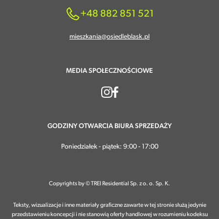
+48 882 851 521
mieszkania@osiedleblask.pl
MEDIA SPOŁECZNOŚCIOWE
GODZINY OTWARCIA BIURA SPRZEDAŻY
Poniedziałek - piątek: 9:00 - 17:00
Copyrights by © TREI Residential Sp. z o. o. Sp. K.
Teksty, wizualizacje i inne materiały graficzne zawarte w tej stronie służą jedynie
przedstawieniu koncepcji i nie stanowią oferty handlowej w rozumieniu kodeksu