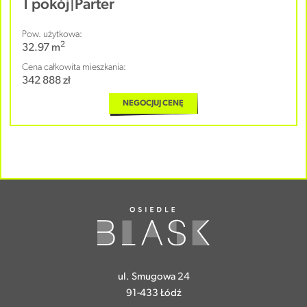
1 pokój
|
Parter
Pow. użytkowa:
2
32.97 m
Cena całkowita mieszkania:
342 888 zł
NEGOCJUJ CENĘ
ul. Smugowa 24
91-433 Łódź