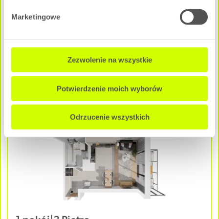
Marketingowe
Pow. użytkowa:
2
31.50 m
Cena całkowita mieszkania:
327 600 zł
Zezwolenie na wszystkie
NEGOCJUJ CENĘ
Potwierdzenie moich wyborów
B - A3M4
Dostępne
Odrzucenie wszystkich