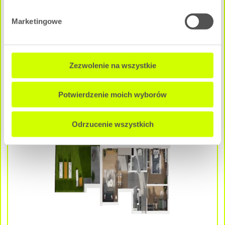
3 pokoje
|
3 Piętro
Marketingowe
Pow. użytkowa:
2
62.56 m
Cena całkowita mieszkania:
675 648 zł
Zezwolenie na wszystkie
NEGOCJUJ CENĘ
Potwierdzenie moich wyborów
A - A0M1
Dostępne
Odrzucenie wszystkich