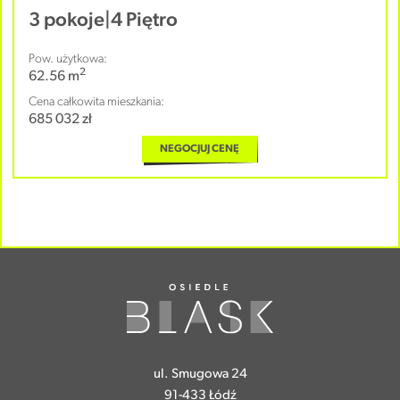
3 pokoje
|
4 Piętro
Pow. użytkowa:
2
62.56 m
Cena całkowita mieszkania:
685 032 zł
NEGOCJUJ CENĘ
ul. Smugowa 24
91-433 Łódź