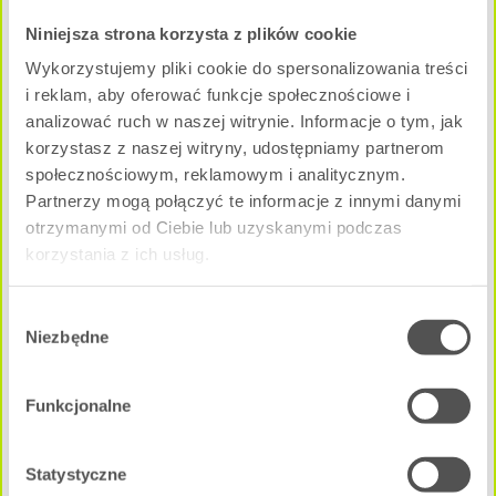
3 pokoje
|
Parter
Niniejsza strona korzysta z plików cookie
Pow. użytkowa:
Wykorzystujemy pliki cookie do spersonalizowania treści
2
62.56 m
i reklam, aby oferować funkcje społecznościowe i
Cena całkowita mieszkania:
analizować ruch w naszej witrynie. Informacje o tym, jak
665 000 zł
korzystasz z naszej witryny, udostępniamy partnerom
społecznościowym, reklamowym i analitycznym.
NEGOCJUJ CENĘ
Partnerzy mogą połączyć te informacje z innymi danymi
otrzymanymi od Ciebie lub uzyskanymi podczas
B - A3M1
korzystania z ich usług.
Dostępne
Wybór
Niezbędne
zgody
Funkcjonalne
Statystyczne