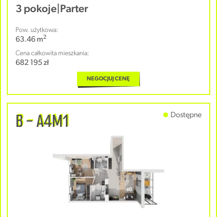
3 pokoje
|
Parter
Pow. użytkowa:
2
63.46 m
Cena całkowita mieszkania:
682 195 zł
NEGOCJUJ CENĘ
B - A4M1
Dostępne