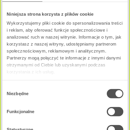
2 pokoje
|
Parter
Niniejsza strona korzysta z plików cookie
Wykorzystujemy pliki cookie do spersonalizowania treści
Pow. użytkowa:
i reklam, aby oferować funkcje społecznościowe i
2
46.91 m
analizować ruch w naszej witrynie. Informacje o tym, jak
Cena całkowita mieszkania:
korzystasz z naszej witryny, udostępniamy partnerom
546 502 zł
społecznościowym, reklamowym i analitycznym.
NEGOCJUJ CENĘ
Partnerzy mogą połączyć te informacje z innymi danymi
otrzymanymi od Ciebie lub uzyskanymi podczas
korzystania z ich usług.
A - E1M3
Dostępne
Wybór
Niezbędne
zgody
Funkcjonalne
Statystyczne