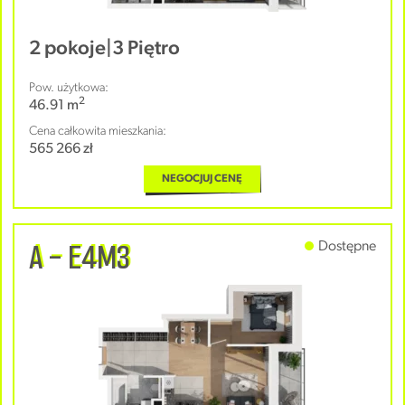
2 pokoje
|
3 Piętro
Pow. użytkowa:
2
46.91 m
Cena całkowita mieszkania:
565 266 zł
NEGOCJUJ CENĘ
A - E4M3
Dostępne