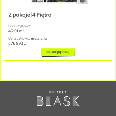
2 pokoje
|
4 Piętro
Pow. użytkowa:
2
46.91 m
Cena całkowita mieszkania:
576 993 zł
NEGOCJUJ CENĘ