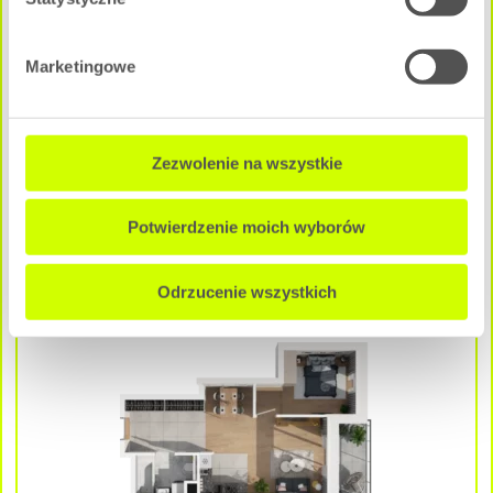
2 pokoje
|
1 Piętro
Marketingowe
Pow. użytkowa:
2
46.91 m
Cena całkowita mieszkania:
Zezwolenie na wszystkie
546 502 zł
NEGOCJUJ CENĘ
Potwierdzenie moich wyborów
Odrzucenie wszystkich
A - E3M3
Dostępne