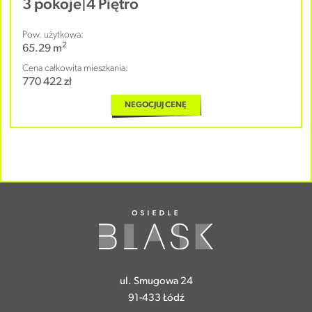
3 pokoje
|
4 Piętro
Pow. użytkowa:
2
65.29 m
Cena całkowita mieszkania:
770 422 zł
NEGOCJUJ CENĘ
ul. Smugowa 24
91-433 Łódź