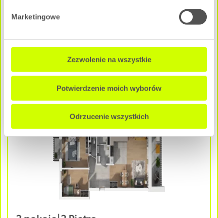
Marketingowe
Pow. użytkowa:
2
65.29 m
Cena całkowita mieszkania:
741 042 zł
Zezwolenie na wszystkie
NEGOCJUJ CENĘ
Potwierdzenie moich wyborów
A - C3M3
Dostępne
Odrzucenie wszystkich