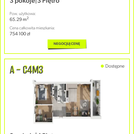
3 pokoje
|
3 Piętro
Pow. użytkowa:
2
65.29 m
Cena całkowita mieszkania:
754 100 zł
NEGOCJUJ CENĘ
A - C4M3
Dostępne