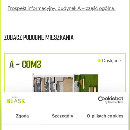
Prospekt informacyjny, budynek A – część ogólna.
ZOBACZ PODOBNE MIESZKANIA
A - C0M3
Dostępne
Zgoda
Szczegóły
O plikach cookies
3 pokoje
|
Parter