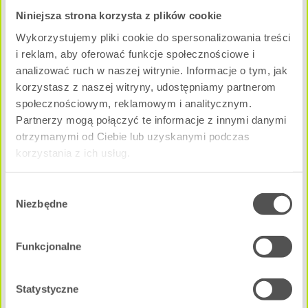
Niniejsza strona korzysta z plików cookie
Pow. użytkowa:
Wykorzystujemy pliki cookie do spersonalizowania treści
2
65.29 m
i reklam, aby oferować funkcje społecznościowe i
Cena całkowita mieszkania:
analizować ruch w naszej witrynie. Informacje o tym, jak
721 455 zł
korzystasz z naszej witryny, udostępniamy partnerom
NEGOCJUJ CENĘ
społecznościowym, reklamowym i analitycznym.
Partnerzy mogą połączyć te informacje z innymi danymi
otrzymanymi od Ciebie lub uzyskanymi podczas
A - C2M3
Dostępne
korzystania z ich usług.
Wybór
Niezbędne
zgody
Funkcjonalne
Statystyczne
3 pokoje
|
2 Piętro