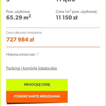
3
1 Piętro
2
Pow. użytkowa:
Cena 1m
pow. użytkowej:
2
65.29 m
11 150 zł
Cena całkowita mieszkania:
727 984 zł
Historia zmian cen
Parkingi i komórki lokatorskie
NEGOCJUJ CENĘ
POBIERZ KARTĘ MIESZKANIA