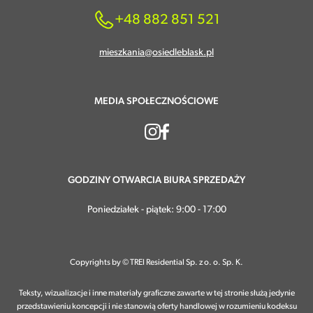
+48 882 851 521
mieszkania@osiedleblask.pl
MEDIA SPOŁECZNOŚCIOWE
GODZINY OTWARCIA BIURA SPRZEDAŻY
Poniedziałek - piątek: 9:00 - 17:00
Copyrights by © TREI Residential Sp. z o. o. Sp. K.
Teksty, wizualizacje i inne materiały graficzne zawarte w tej stronie służą jedynie
przedstawieniu koncepcji i nie stanowią oferty handlowej w rozumieniu kodeksu