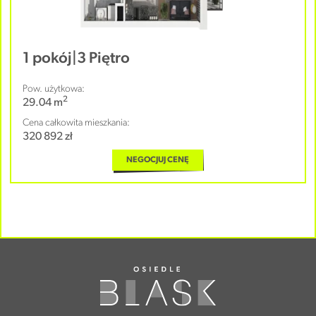
1 pokój
|
3 Piętro
Pow. użytkowa:
2
29.04 m
Cena całkowita mieszkania:
320 892 zł
NEGOCJUJ CENĘ