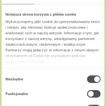
Niniejsza strona korzysta z plików cookie
1 pokój
|
Parter
Wykorzystujemy pliki cookie do spersonalizowania treści
i reklam, aby oferować funkcje społecznościowe i
Pow. użytkowa:
2
29.04 m
analizować ruch w naszej witrynie. Informacje o tym, jak
korzystasz z naszej witryny, udostępniamy partnerom
Cena całkowita mieszkania:
313 632 zł
społecznościowym, reklamowym i analitycznym.
Partnerzy mogą połączyć te informacje z innymi danymi
NEGOCJUJ CENĘ
otrzymanymi od Ciebie lub uzyskanymi podczas
korzystania z ich usług.
A - A1M3
Dostępne
Wybór
Niezbędne
zgody
Funkcjonalne