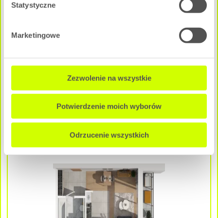
Statystyczne
Marketingowe
1 pokój
|
1 Piętro
Pow. użytkowa:
2
29.04 m
Zezwolenie na wszystkie
Cena całkowita mieszkania:
316 536 zł
Potwierdzenie moich wyborów
NEGOCJUJ CENĘ
Odrzucenie wszystkich
A - A2M3
Dostępne