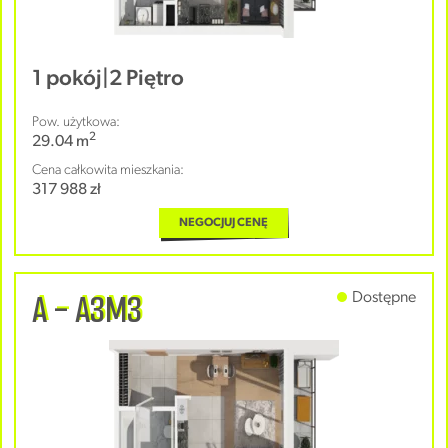
1 pokój
|
2 Piętro
Pow. użytkowa:
2
29.04 m
Cena całkowita mieszkania:
317 988 zł
NEGOCJUJ CENĘ
A - A3M3
Dostępne