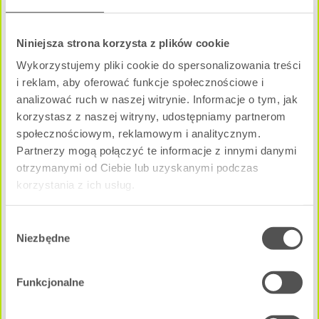
Niniejsza strona korzysta z plików cookie
1 pokój
|
Parter
Wykorzystujemy pliki cookie do spersonalizowania treści
i reklam, aby oferować funkcje społecznościowe i
Pow. użytkowa:
2
29.04 m
analizować ruch w naszej witrynie. Informacje o tym, jak
korzystasz z naszej witryny, udostępniamy partnerom
Cena całkowita mieszkania:
313 632 zł
społecznościowym, reklamowym i analitycznym.
Partnerzy mogą połączyć te informacje z innymi danymi
NEGOCJUJ CENĘ
otrzymanymi od Ciebie lub uzyskanymi podczas
korzystania z ich usług.
A - A2M3
Dostępne
Wybór
Niezbędne
zgody
Funkcjonalne