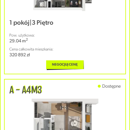
1 pokój
|
3 Piętro
Pow. użytkowa:
2
29.04 m
Cena całkowita mieszkania:
320 892 zł
NEGOCJUJ CENĘ
A - A4M3
Dostępne