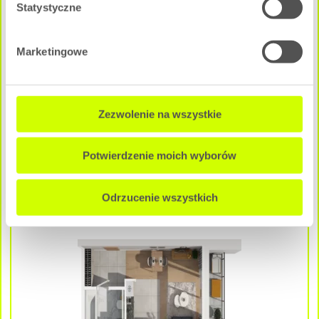
Statystyczne
Marketingowe
1 pokój
|
2 Piętro
Pow. użytkowa:
2
29.04 m
Zezwolenie na wszystkie
Cena całkowita mieszkania:
317 988 zł
Potwierdzenie moich wyborów
NEGOCJUJ CENĘ
Odrzucenie wszystkich
A - A3M3
Dostępne