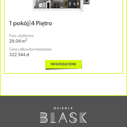
1 pokój
|
4 Piętro
Pow. użytkowa:
2
29.04 m
Cena całkowita mieszkania:
322 344 zł
NEGOCJUJ CENĘ