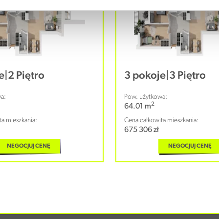
e
|
2 Piętro
3 pokoje
|
3 Piętro
a:
Pow. użytkowa:
2
64.01 m
a mieszkania:
Cena całkowita mieszkania:
675 306 zł
NEGOCJUJ CENĘ
NEGOCJUJ CENĘ