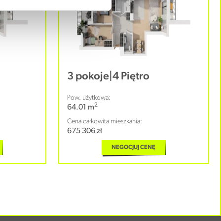
3 pokoje
|
4 Piętro
Pow. użytkowa:
2
64.01 m
Cena całkowita mieszkania:
675 306 zł
NEGOCJUJ CENĘ