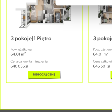
3 pokoje
|
1 Piętro
3 pokoj
Pow. użytkowa:
Pow. użytkow
2
2
64.01 m
64.01 m
Cena całkowita mieszkania:
Cena całkowit
640 036 zł
646 501 zł
NEGOCJUJ CENĘ