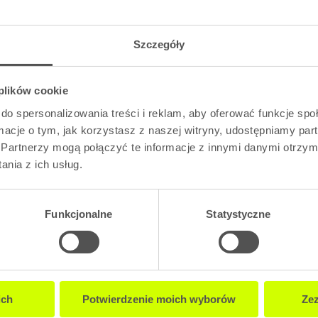
Szczegóły
 plików cookie
do spersonalizowania treści i reklam, aby oferować funkcje sp
ormacje o tym, jak korzystasz z naszej witryny, udostępniamy p
Partnerzy mogą połączyć te informacje z innymi danymi otrzym
nia z ich usług.
Funkcjonalne
Statystyczne
2M4
B - D3M4
Dostępne
ich
Potwierdzenie moich wyborów
Zez