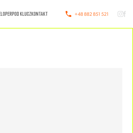
LOPER
POD KLUCZ
KONTAKT
+48 882 851 521