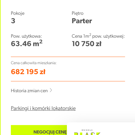
Pokoje
Piętro
3
Parter
2
Pow. użytkowa:
Cena 1m
pow. użytkowej:
2
63.46 m
10 750 zł
Cena całkowita mieszkania:
682 195 zł
Historia zmian cen
Parkingi i komórki lokatorskie
NEGOCJUJ CENĘ