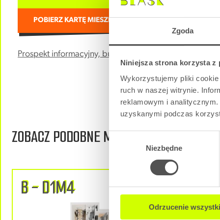
POBIERZ KARTĘ MIESZKANIA
Zgoda
Prospekt informacyjny, budynek A – część ogólna.
Niniejsza strona korzysta z
Wykorzystujemy pliki cookie 
ruch w naszej witrynie. Inf
reklamowym i analitycznym. 
uzyskanymi podczas korzysta
ZOBACZ PODOBNE MIESZKANIA
Wybór
Niezbędne
zgody
B - D1M4
B - D
Dostępne
Odrzucenie wszystk