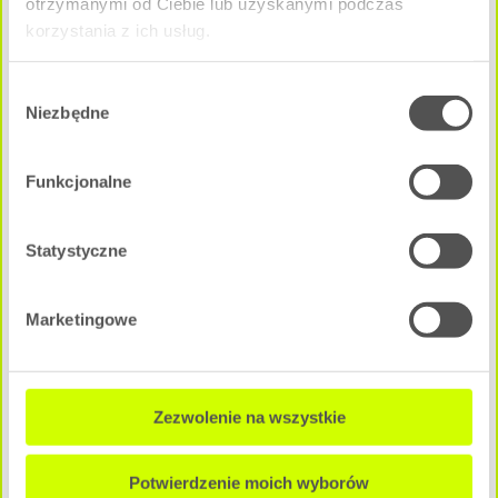
otrzymanymi od Ciebie lub uzyskanymi podczas
korzystania z ich usług.
Wybór
Niezbędne
zgody
Funkcjonalne
Statystyczne
Marketingowe
Zezwolenie na wszystkie
Potwierdzenie moich wyborów